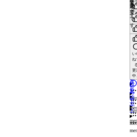
中
す
要
レ
ッ
要
更
す
ド
必
ス
で
ッ
ド
中
で
要
レ
す
ド
ス
me
す
me
で
ッ
い
レ
す
ド
ス
me
ね
ッ
me
い
レ
い
ド
me
ね
更
ッ
ね
中
い
ド
me
い
更
ね
更
ね
中
い
me
中
ス
ね
更
更
レ
me
中
ス
中
更
ッ
ス
レ
中
ド
レ
ッ
ス
ス
ッ
ド
レ
レ
ド
ス
ッ
ッ
レ
me
ド
ド
ッ
me
ド
me
me
me
me