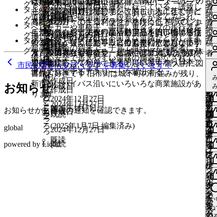
既読
は
たいです。 補足説明：紬の里結城パートゴルフの
2025年1月8日
す
③料金を上げても良い
い
以前立地していた旧市街駅前、街中にスーパーマ
投
い
#
グ
で
教
グ
惜
2025年1月17日
に
#
ね
く混むので小山市の皮膚科に行っている。誘致し
者
い
は
グ
タ
ろ
要
し
ロ
北側にある旧野球場跡地を改装し、人工芝で子ど
既読
る
2024年12月28日
い
ーケットが閉店してしまい、旧市街地に住む特に
稿
と
文
す
育
い
イ
し
既読
は
す
て欲しい!!
道路に亀裂や破損箇所、段差などが多くみられ、
作成日
投
と
ロ
イ
#
作成日
グ
で
い
グ
もがサッカーできるグランドを作る。 地域のジュ
に
#
既読
ね
高齢者の方々の生活利便性が格段に低下してしま
者
こ
化・
タ
い
ン
い
ロ
る
ベビーカーや車椅子、手押し車タイプの歩行器を
稿
こ
グ
都
ン
い
す
と
保
イ
ニアチームや中学校の部活動（将来的に地域移行
は
す
ったように感じます 生活必需品を旧市街に居住
生活資源としての食料品や日用品を買い物する場
ろ
投
教
作成日
グ
2025年1月25日
と
が
と
グ
に
#
2024年12月28日
押しながらの歩行には不向きな道路だと感じます
者
ね
ろ
イ
市・
が
タ
こ
健・
ン
の受け皿となるチームも含めて）のチームが活動
ロ
る
する方々、特に移動手段に自動車に依拠しない
所、病院が近くにあり、とても便利だと思います
稿
育
い
既読
こ
必
こ
惜
イ
は
既読
超高齢社会の到来で、子育て世代にも高齢者にも
ン
環
必
グ
ろ
福
が
できる環境を提供する。 結城市の子どもたちの体
グ
に
方々が購入しやすいサービスや商業施設の誘致を
#
2024年12月28日
水戸線の存在も有益で、結城には3つも駅があり、
#
い
者
ね
更
ろ
要
ろ
し
ン
ロ
優しい安全で歩きやすい道路の舗装がなされてい
が
境
要
い
祉
必
力向上にもつながり、将来的に結城市から日本、
惜
イ
惜
は
望みます
既読
居住地に応じて利用できると思います 個人的に図
い
中
市民の皆さんのアイデアを募集しています！
#
で
い
が
グ
ると良いと思います
#
必
い
ね
で
更
#
要
世界で活躍するアスリートを輩出する。
し
ン
し
ロ
書館も好きです 旧市街は城下町の街並みが残り、
ね
い
惜
い
す
と
必
い
イ
要
い
中
す
惜
作成日
で
い
が
い
グ
新市街はバイパス沿いにいろいろな商業施設があ
す
い
ね
し
お知らせ
作成日
更
こ
要
い
ス
ン
で
ね
い
作成日
し
す
と
必
と
イ
い
ります
る
ね
中
い
ろ
で
と
レ
が
2024年12月27日
す
す
い
い
更
こ
要
こ
ス
ン
い
2024年12月27日
に
す
い
と
す
こ
2025年1月7日
ッ
必
既読
る
ね
お知らせから過去の通知を確認できます。
中
と
作成日
ろ
で
ろ
レ
が
ね
既読
は
る
い
こ
ろ
ド
要
ス
に
す
こ
い
す
ッ
必
す
ロ
に
ね
い
ろ
(
2025年1月7日
編集済み
)
global
で
レ
2024年12月27日
は
る
ね
ろ
ド
要
る
ス
ね
グ
は
す
い
す
ッ
既読
ロ
に
既読
で
に
powered by Liqlid
レ
イ
ロ
い
る
ね
更
ド
me
グ
は
更
い
ね
す
は
ッ
ン
グ
に
中
イ
ロ
中
ね
更
ロ
ド
が
イ
me
は
い
ン
グ
更
中
グ
必
ン
ロ
ね
更
中
ス
が
イ
me
ス
い
イ
要
が
グ
中
レ
必
ン
ね
レ
ン
更
で
必
ス
イ
me
い
ッ
要
が
ス
中
ッ
が
す
要
レ
ン
ね
更
ド
で
必
ス
レ
ド
必
で
ッ
が