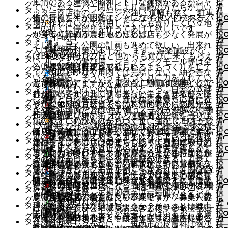
風情のある建物や昭和レトロな建物があるがシャ
投
グ
ていたがスーパー閉店により高齢の方たちが買い
者
タ
ッター商店街のイメージが強い 道幅も狭く、駐車
稿
物に行くことが困難に。 どこでも良いのでスーパ
街の景観を生かしたオシャレなイベントがある
投
グ
#
場が作れないので利用したくても寄りにくい立地
者
タ
ーの近くに停留所を作ってあげて欲しいです
稿
保
to
が多くて諦めることもしばしば。
50号より南側が農耕地のためお店も少なく発展が
投
グ
作成日
#
者
タ
健・
乏しい。早く公園の計画も進めて欲しい。出来れ
稿
作成日
都
to
い
人口減少の対策が不十分。 まず、娯楽施設がな
投
作成日
グ
福
#
ばBBQやキャンプなど他からも遊びに来てもらえ
2025年1月27日
者
タ
市・
い
い。こどもの遊び場、ショッピングモール等は全
稿
祉
い
to
2025年1月27日
るような施設も作って欲しい
既読
い
いいところは歴史を感じられるまちづくりをして
投
グ
環
#
2025年1月27日
ね
て小山にしかなく市内では完結しない。紬や寺な
者
#
タ
い
既読
い
いるところ。そういうまちづくりに力を入れてい
稿
境
都
to
既読
す
ど昔の街のアピールをするも、駅前は閑散として
い
蔵で宣伝してますが、 駅の北口側は何も無いので
投
都
作成日
グ
と
#
ね
こうとしていないのは惜しいところ。自分の故郷
者
#
タ
市・
る
おり観光客がゆっくり出来ない。まずは駅前を賑
い
行かないです。北口側をもっと栄えさせるか、そ
稿
市・
こ
都
す
に愛着と自信が持てるようになると帰ってきたく
い
ショッピングモールや、新幹線に乗りたい時に行
投
産
グ
環
に
やかにすべき。そうでなければ他県からの観光や
#
2025年1月27日
ね
うしないなら宣伝するものを別のものに変えた方
者
環
タ
ろ
市・
る
なります。 北と南で色が違う、それが結城の特徴
い
きやすい場所だと思います。スーパーが多く、生
稿
業・
境
い
は
転入は増えない。
既読
す
がいいと思います。 オムツ無料配達とか、子ども
「蔵の街」「紬の街」などと歴史と伝統を売りに
投
境
グ
環
に
なので、これからのまちづくりに生かしていって
#
ね
活しやすいのはありがたいです。 新しく出来た飲
者
環
#
タ
い
ロ
る
1人誕生ごとに高額給付金やプレゼント等があった
しておきながら、旧市街の街並みの保存、市の指
稿
境
保
am
は
ほしいです。 補足説明：自分の故郷に愛着と自信
す
食店は美味しくてもすぐ潰れてしまう印象です。
ゆうき図書館には良書があり、特に児童書、絵本
投
境
惜
作成日
グ
と
グ
に
り、子育て支援にもっと力を入れて下さったら移
#
定の建築物でさえ朽ちるままになっている現状
者
#
タ
健・
ロ
が持てなければ、今のまちづくりに真剣に取り組
る
逆になんであの店いつまでも残ってるんだろうと
等のラインナップは素晴らしい！大型絵本や昔の
#
稿
し
こ
い
イ
am
は
住します。
に、とてもがっかりしています。庁舎を新しくす
い
小山と比べると東京近郊へのアクセスは劣るが、
投
惜
グ
福
い
グ
まないし、子どもたちも戻ってきません。また、
惜
2025年1月26日
に
思う店のが多いです。年配層の方々が独特な気が
#
（手に入らない）絵本があり驚いた。また同じ施
者
い
タ
ろ
い
ン
ロ
るお金があったら、今後も結城の遺産として長く
い
その分静かに落ち着いた暮らしができる。 山・
稿
し
祉
い
文
イ
Kn
うちには小さい子どもがいますが、給食費無料な
し
既読
は
します。
設の天体望遠鏡も係の方の解説付きでアカデミッ
い
結城市出身の有名人をもっと輩出したい。例え
投
と
作成日
グ
と
が
グ
保存すべきものにお金を割くべきでした。 補足説
#
ね
海・ショッピングモールと、車があれば適度な距
者
い
い
#
タ
ね
化・
ン
どの無駄なばらまきやまだ使える校舎を活かさな
い
ロ
クな施設であるが認知度が十分ではないと感じ
い
ば、詩人の新川和江さんや、ピアニストの宮本貴
稿
こ
こ
必
い
イ
De
明：文化財には継続した保全が必要です。
す
離で行くことができる。ベッドタウンとしては悪
い
健康の為自主活動で運動教室をする際 体育館の
投
と
都
作成日
い
グ
す
教
が
い新校舎建築は惜しいどころか不要です。今は良
と
グ
2025年1月22日
た。特に子育て世代にとっては有益な場所だと思
#
ね
奈さんのような。 そこで、鹿窪運動公園以外の場
者
ろ
タ
ろ
要
い
ン
る
くないと思う。
い
借用申請の考察 定期的教室は一年間のスケジュ
稿
こ
市・
ね
る
育
必
くても、後々子どもたちが大人になったときの負
こ
い
イ
k
既読
うのでPRするべき
す
所で、人工芝で子どもたちが運動（サッカー）で
い
鹿窪運動公園の教室は良い事業ですが 募集人数
投
作成日
#
グ
で
と
が
2025年1月22日
に
#
ね
ールで組みこんで欲しい
者
ろ
環
す
#
に
タ
要
担になるのではないでしょうか？それよりは郷土
ろ
い
ン
る
きる場所を作り、結城市出身のアスリート（Jリー
い
は希望者全員が公平に受講できる様す②希望全員
稿
惜
作成日
す
こ
必
文
to
既読
は
す
い
民間病院やクリニックが充実してはいるが、皮膚
投
境
惜
る
作成日
は
グ
で
を愛する気持ちを育てる教育などに力を入れるべ
と
が
2025年1月20日
に
ガー）を輩出することを目指す取り組みを提案し
#
ね
受講させる②初心者と中級者コースの講座にする
者
し
作成日
タ
ろ
要
化・
ロ
る
い
科のクリニックがない…。筑西市の皮膚科は物凄
#
稿
し
に
ロ
す
きでは？
こ
必
惜